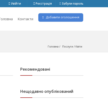
Увійти
Реєстрація
Забули пароль
Добавити оголошення
Головна
Контакти
Головна
Послуги
 / 
Квіти
Рекомендовані
Нещодавно опублікований